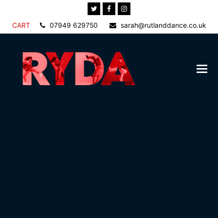
Twitter
Facebook
Instagram
CART
07949 629750
sarah@rutlanddance.co.uk